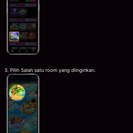
3. Pilih Salah satu room yang diinginkan.