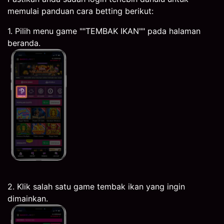
memulai panduan cara betting berikut:
1. Pilih menu game ""TEMBAK IKAN"" pada halaman
beranda.
2. Klik salah satu game tembak ikan yang ingin
dimainkan.