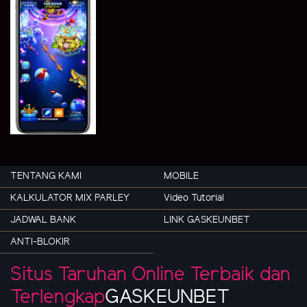
TENTANG KAMI
MOBILE
KALKULATOR MIX PARLEY
Video Tutorial
JADWAL BANK
LINK GASKEUNBET
ANTI-BLOKIR
Situs Taruhan Online Terbaik dan
Terlengkap
GASKEUNBET