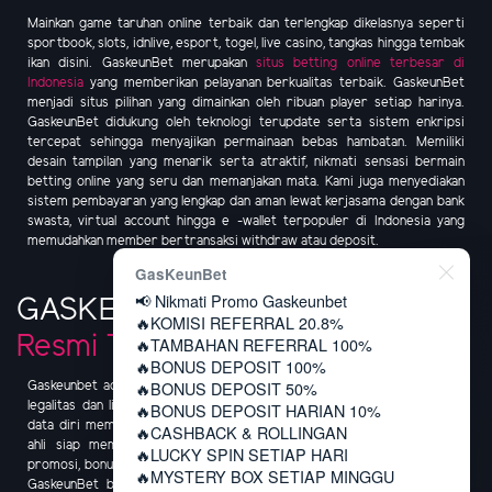
Mainkan game taruhan online terbaik dan terlengkap dikelasnya seperti
sportbook, slots, idnlive, esport, togel, live casino, tangkas hingga tembak
ikan disini. GaskeunBet merupakan
situs betting online terbesar di
Indonesia
yang memberikan pelayanan berkualitas terbaik. GaskeunBet
menjadi situs pilihan yang dimainkan oleh ribuan player setiap harinya.
GaskeunBet didukung oleh teknologi terupdate serta sistem enkripsi
tercepat sehingga menyajikan permainaan bebas hambatan. Memiliki
desain tampilan yang menarik serta atraktif, nikmati sensasi bermain
betting online yang seru dan memanjakan mata. Kami juga menyediakan
sistem pembayaran yang lengkap dan aman lewat kerjasama dengan bank
swasta, virtual account hingga e -wallet terpopuler di Indonesia yang
memudahkan member bertransaksi withdraw atau deposit.
GasKeunBet
📢 Nikmati Promo Gaskeunbet
GASKEUNBET
Betting Online
🔥KOMISI REFERRAL 20.8%
Resmi Terpercaya
🔥TAMBAHAN REFERRAL 100%
🔥BONUS DEPOSIT 100%
🔥BONUS DEPOSIT 50%
Gaskeunbet adalah
situs betting online resmi terpercaya
yang memiliki
legalitas dan lisensi dari BMM Testlabs sehingga menjamin kerahasiaan
🔥BONUS DEPOSIT HARIAN 10%
data diri member. Dilengkapi dengan pusat bantuan 24 jam oleh tenaga
🔥CASHBACK & ROLLINGAN
ahli siap membantu member kapan saja. Jangan lewatkan berbagai
🔥LUCKY SPIN SETIAP HARI
promosi, bonus dan event berhadiah untuk menguntungkan member yang
🔥MYSTERY BOX SETIAP MINGGU
GaskeunBet bagikan setiap harinya. Nikmati seluruh fasilitas ini hanya