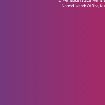
Perhatikan status warna a
Normal, Merah Offline, Ku