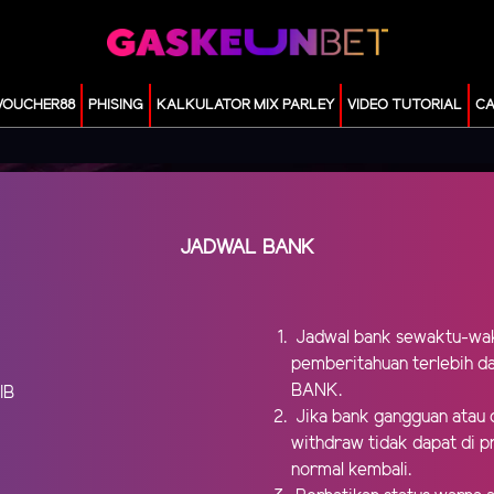
VOUCHER88
PHISING
KALKULATOR MIX PARLEY
VIDEO TUTORIAL
CA
JADWAL BANK
Jadwal bank sewaktu-wak
pemberitahuan terlebih da
BANK.
IB
Jika bank gangguan atau o
withdraw tidak dapat di 
normal kembali.