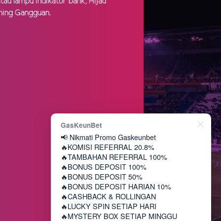
tau lampu indikator bank, Hijau
ning Gangguan.
GasKeunBet
📢 Nikmati Promo Gaskeunbet
🔥KOMISI REFERRAL 20.8%
🔥TAMBAHAN REFERRAL 100%
🔥BONUS DEPOSIT 100%
🔥BONUS DEPOSIT 50%
🔥BONUS DEPOSIT HARIAN 10%
🔥CASHBACK & ROLLINGAN
🔥LUCKY SPIN SETIAP HARI
🔥MYSTERY BOX SETIAP MINGGU